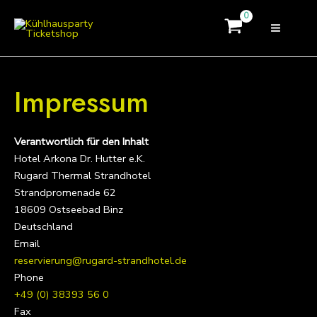
Zum
MAI
Inhalt
MEN
springen
Impressum
Verantwortlich für den Inhalt
Hotel Arkona Dr. Hutter e.K.
Rugard Thermal Strandhotel
Strandpromenade 62
18609 Ostseebad Binz
Deutschland
Email
reservierung@rugard-strandhotel.de
Phone
+49 (0) 38393 56 0
Fax